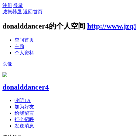
注册
登录
减振器屋
返回首页
donalddancer4的个人空间
http://www.jzq
空间首页
主题
个人资料
头像
donalddancer4
收听TA
加为好友
给我留言
打个招呼
发送消息