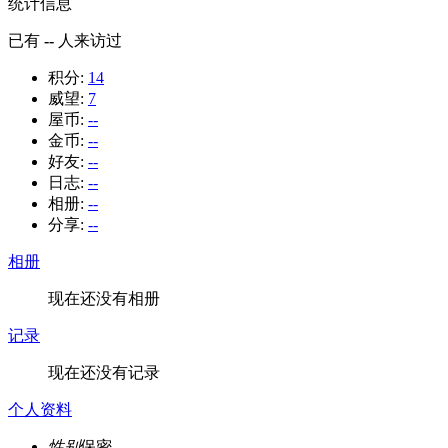
统计信息
已有
--
人来访过
积分:
14
威望:
7
屋币:
--
金币:
--
好友:
--
日志:
--
相册:
--
分享:
--
相册
现在还没有相册
记录
现在还没有记录
个人资料
性别
保密