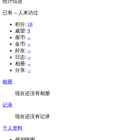
统计信息
已有
--
人来访过
积分:
18
威望:
9
屋币:
--
金币:
--
好友:
--
日志:
--
相册:
--
分享:
--
相册
现在还没有相册
记录
现在还没有记录
个人资料
性别
保密