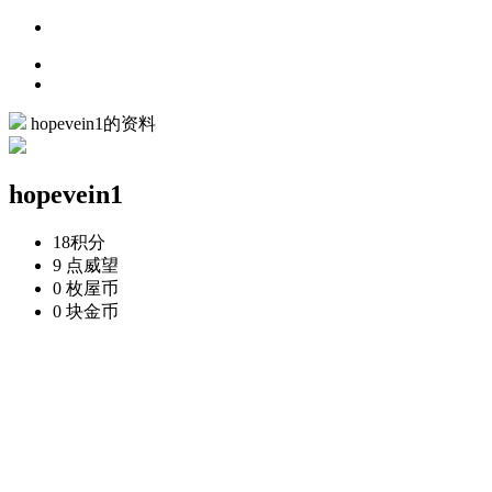
hopevein1的资料
hopevein1
18
积分
9 点
威望
0 枚
屋币
0 块
金币