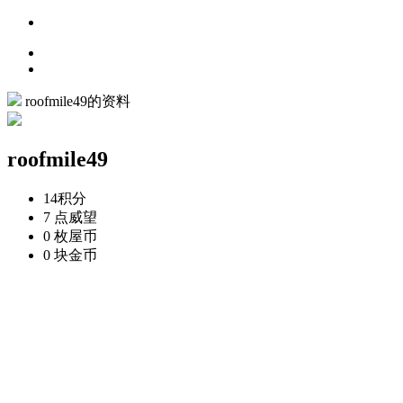
roofmile49的资料
roofmile49
14
积分
7 点
威望
0 枚
屋币
0 块
金币