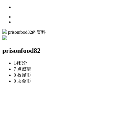
prisonfood82的资料
prisonfood82
14
积分
7 点
威望
0 枚
屋币
0 块
金币