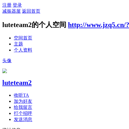
注册
登录
减振器屋
返回首页
luteteam2的个人空间
http://www.jzq5.cn/
空间首页
主题
个人资料
头像
luteteam2
收听TA
加为好友
给我留言
打个招呼
发送消息