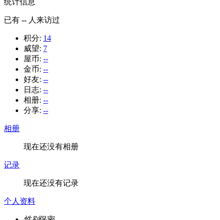
统计信息
已有
--
人来访过
积分:
14
威望:
7
屋币:
--
金币:
--
好友:
--
日志:
--
相册:
--
分享:
--
相册
现在还没有相册
记录
现在还没有记录
个人资料
性别
保密