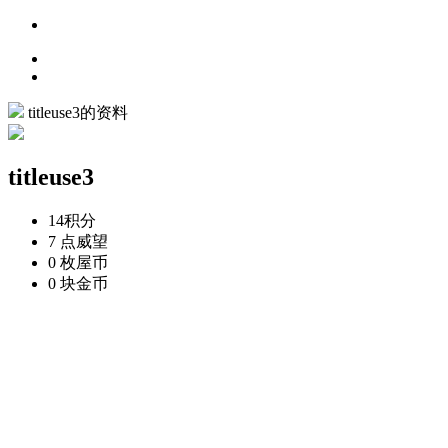
titleuse3的资料
titleuse3
14
积分
7 点
威望
0 枚
屋币
0 块
金币