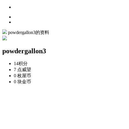
powdergallon3的资料
powdergallon3
14
积分
7 点
威望
0 枚
屋币
0 块
金币