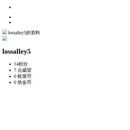
lossalley5的资料
lossalley5
14
积分
7 点
威望
0 枚
屋币
0 块
金币