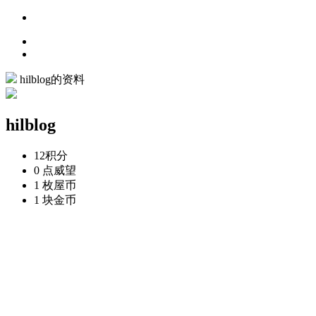
hilblog的资料
hilblog
12
积分
0 点
威望
1 枚
屋币
1 块
金币