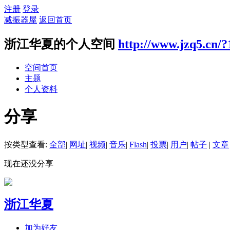
注册
登录
减振器屋
返回首页
浙江华夏的个人空间
http://www.jzq5.cn/?
空间首页
主题
个人资料
分享
按类型查看:
全部
|
网址
|
视频
|
音乐
|
Flash
|
投票
|
用户
|
帖子
|
文章
现在还没分享
浙江华夏
加为好友