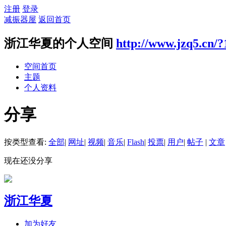
注册
登录
减振器屋
返回首页
浙江华夏的个人空间
http://www.jzq5.cn/?
空间首页
主题
个人资料
分享
按类型查看:
全部
|
网址
|
视频
|
音乐
|
Flash
|
投票
|
用户
|
帖子
|
文章
现在还没分享
浙江华夏
加为好友