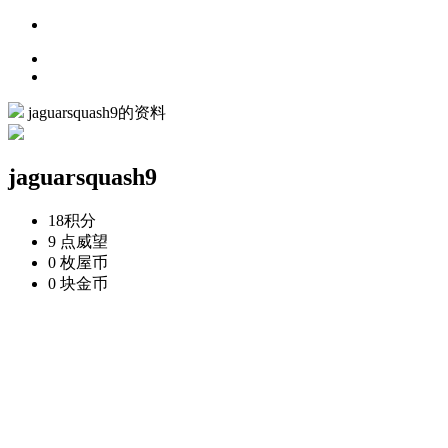
jaguarsquash9的资料
jaguarsquash9
18
积分
9 点
威望
0 枚
屋币
0 块
金币