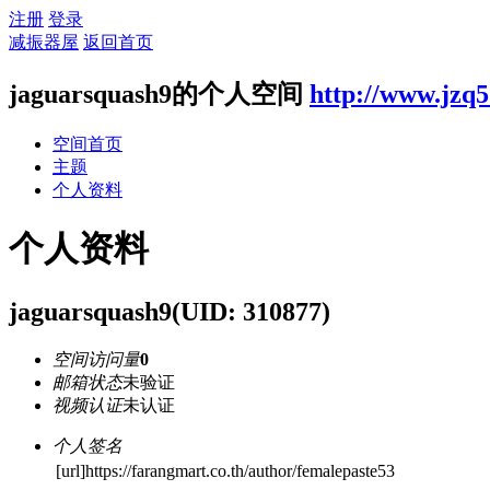
注册
登录
减振器屋
返回首页
jaguarsquash9的个人空间
http://www.jzq5
空间首页
主题
个人资料
个人资料
jaguarsquash9
(UID: 310877)
空间访问量
0
邮箱状态
未验证
视频认证
未认证
个人签名
[url]https://farangmart.co.th/author/femalepaste53