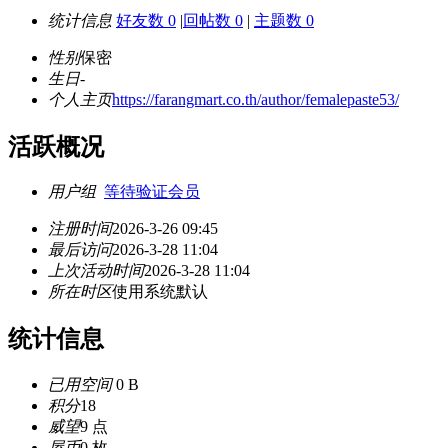
统计信息
好友数 0
|
回帖数 0
|
主题数 0
性别
保密
生日
-
个人主页
https://farangmart.co.th/author/femalepaste53/
活跃概况
用户组
等待验证会员
注册时间
2026-3-26 09:45
最后访问
2026-3-28 11:04
上次活动时间
2026-3-28 11:04
所在时区
使用系统默认
统计信息
已用空间
0 B
积分
18
威望
9 点
屋币
0 枚