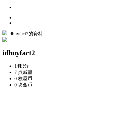
idbuyfact2的资料
idbuyfact2
14
积分
7 点
威望
0 枚
屋币
0 块
金币