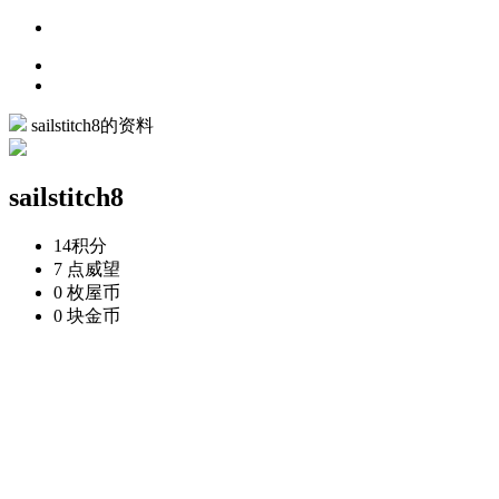
sailstitch8的资料
sailstitch8
14
积分
7 点
威望
0 枚
屋币
0 块
金币