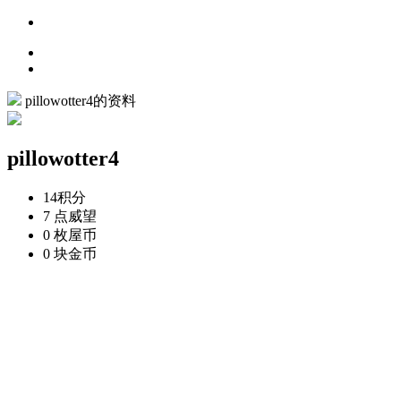
pillowotter4的资料
pillowotter4
14
积分
7 点
威望
0 枚
屋币
0 块
金币