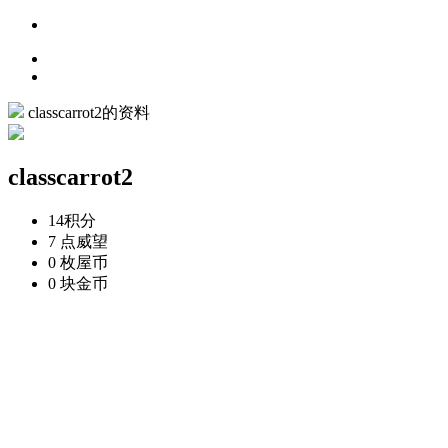
classcarrot2的资料
classcarrot2
14
积分
7 点
威望
0 枚
屋币
0 块
金币