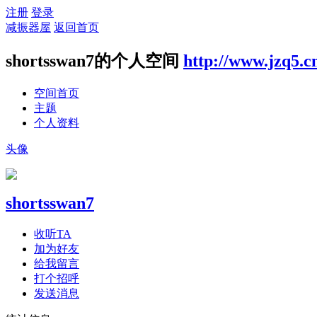
注册
登录
减振器屋
返回首页
shortsswan7的个人空间
http://www.jzq5.c
空间首页
主题
个人资料
头像
shortsswan7
收听TA
加为好友
给我留言
打个招呼
发送消息