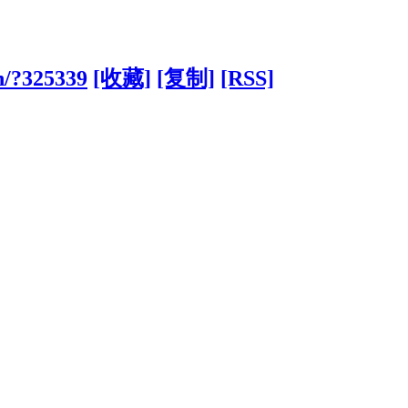
n/?325339
[收藏]
[复制]
[RSS]