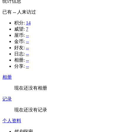
统计信息
已有
--
人来访过
积分:
14
威望:
7
屋币:
--
金币:
--
好友:
--
日志:
--
相册:
--
分享:
--
相册
现在还没有相册
记录
现在还没有记录
个人资料
性别
保密