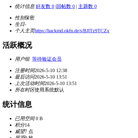
统计信息
好友数 0
|
回帖数 0
|
主题数 0
性别
保密
生日
-
个人主页
https://hackmd.okfn.de/s/BJlTz9TCZx
活跃概况
用户组
等待验证会员
注册时间
2026-5-10 12:38
最后访问
2026-5-10 13:51
上次活动时间
2026-5-10 13:51
所在时区
使用系统默认
统计信息
已用空间
0 B
积分
14
威望
7 点
屋币
0 枚