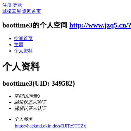
注册
登录
减振器屋
返回首页
boottime3的个人空间
http://www.jzq5.cn/
空间首页
主题
个人资料
个人资料
boottime3
(UID: 349582)
空间访问量
0
邮箱状态
未验证
视频认证
未认证
个人签名
https://hackmd.okfn.de/s/BJlTz9TCZx