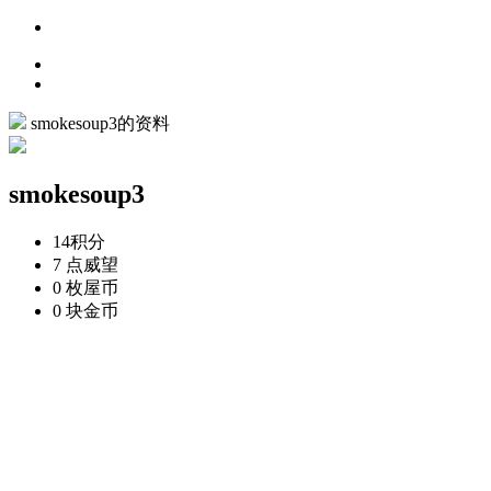
smokesoup3的资料
smokesoup3
14
积分
7 点
威望
0 枚
屋币
0 块
金币