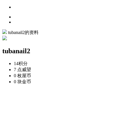
tubanail2的资料
tubanail2
14
积分
7 点
威望
0 枚
屋币
0 块
金币