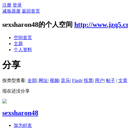
注册
登录
减振器屋
返回首页
sexsharon48的个人空间
http://www.jzq5.c
空间首页
主题
个人资料
分享
按类型查看:
全部
|
网址
|
视频
|
音乐
|
Flash
|
投票
|
用户
|
帖子
|
文章
现在还没分享
sexsharon48
加为好友