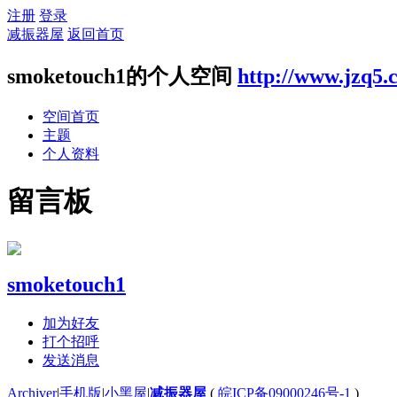
注册
登录
减振器屋
返回首页
smoketouch1的个人空间
http://www.jzq5.
空间首页
主题
个人资料
留言板
smoketouch1
加为好友
打个招呼
发送消息
Archiver
|
手机版
|
小黑屋
|
减振器屋
(
皖ICP备09000246号-1
)