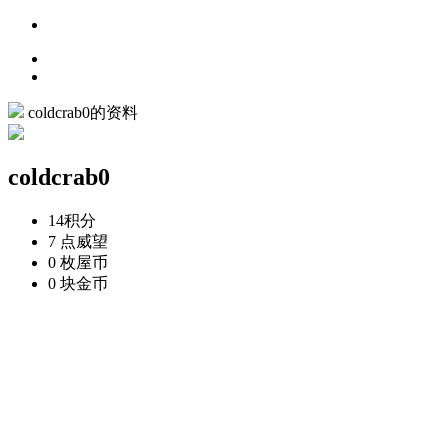
coldcrab0的资料
coldcrab0
14
积分
7 点
威望
0 枚
屋币
0 块
金币