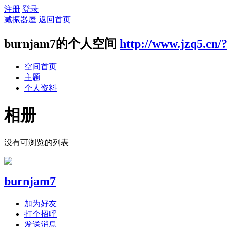
注册
登录
减振器屋
返回首页
burnjam7的个人空间
http://www.jzq5.cn/
空间首页
主题
个人资料
相册
没有可浏览的列表
burnjam7
加为好友
打个招呼
发送消息