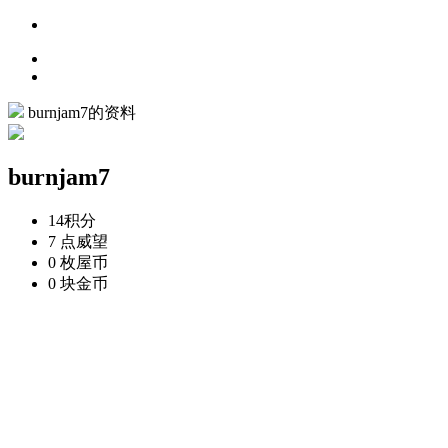
burnjam7的资料
burnjam7
14
积分
7 点
威望
0 枚
屋币
0 块
金币