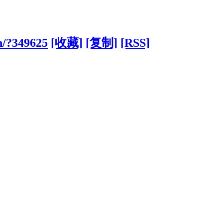
n/?349625
[收藏]
[复制]
[RSS]