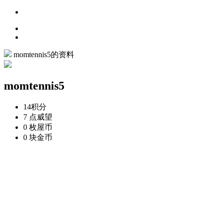
momtennis5的资料
momtennis5
14
积分
7 点
威望
0 枚
屋币
0 块
金币