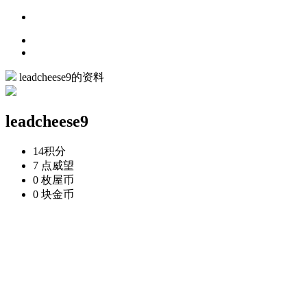
leadcheese9的资料
leadcheese9
14
积分
7 点
威望
0 枚
屋币
0 块
金币