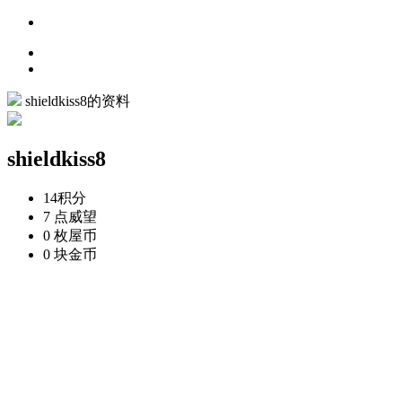
shieldkiss8的资料
shieldkiss8
14
积分
7 点
威望
0 枚
屋币
0 块
金币