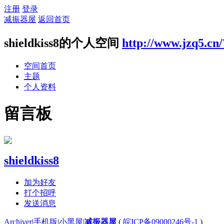
注册
登录
减振器屋
返回首页
shieldkiss8的个人空间
http://www.jzq5.cn
空间首页
主题
个人资料
留言板
shieldkiss8
加为好友
打个招呼
发送消息
Archiver
|
手机版
|
小黑屋
|
减振器屋
(
皖ICP备09000246号-1
)