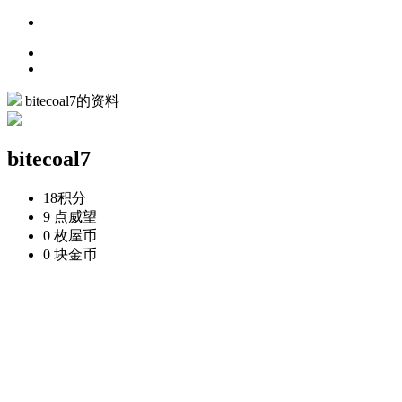
bitecoal7的资料
bitecoal7
18
积分
9 点
威望
0 枚
屋币
0 块
金币