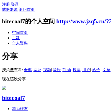
注册
登录
减振器屋
返回首页
bitecoal7的个人空间
http://www.jzq5.cn/?
空间首页
主题
个人资料
分享
按类型查看:
全部
|
网址
|
视频
|
音乐
|
Flash
|
投票
|
用户
|
帖子
|
文章
现在还没分享
bitecoal7
加为好友