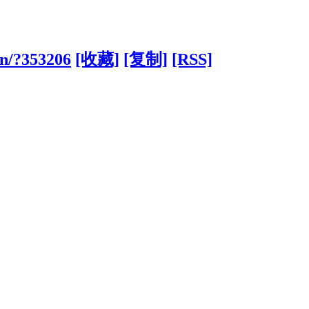
cn/?353206
[收藏]
[复制]
[RSS]