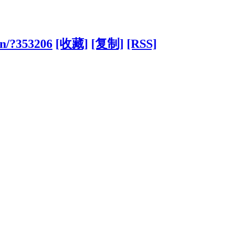
cn/?353206
[收藏]
[复制]
[RSS]