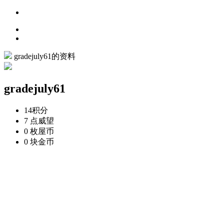
gradejuly61的资料
gradejuly61
14
积分
7 点
威望
0 枚
屋币
0 块
金币