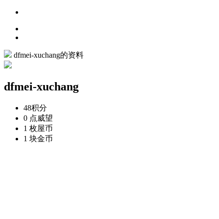
dfmei-xuchang的资料
dfmei-xuchang
48
积分
0 点
威望
1 枚
屋币
1 块
金币