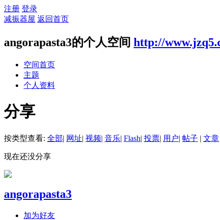
注册
登录
减振器屋
返回首页
angorapasta3的个人空间
http://www.jzq5.
空间首页
主题
个人资料
分享
按类型查看:
全部
|
网址
|
视频
|
音乐
|
Flash
|
投票
|
用户
|
帖子
|
文章
现在还没分享
angorapasta3
加为好友