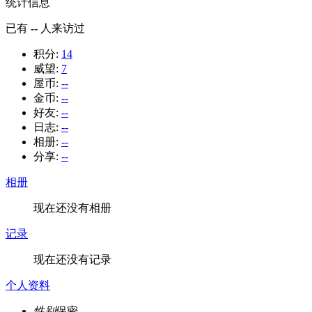
统计信息
已有
--
人来访过
积分:
14
威望:
7
屋币:
--
金币:
--
好友:
--
日志:
--
相册:
--
分享:
--
相册
现在还没有相册
记录
现在还没有记录
个人资料
性别
保密