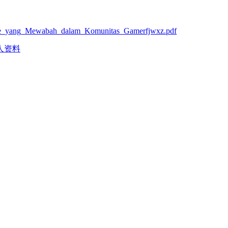
Game_yang_Mewabah_dalam_Komunitas_Gamerfjwxz.pdf
人资料