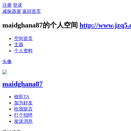
注册
登录
减振器屋
返回首页
maidghana87的个人空间
http://www.jzq5.
空间首页
主题
个人资料
头像
maidghana87
收听TA
加为好友
给我留言
打个招呼
发送消息