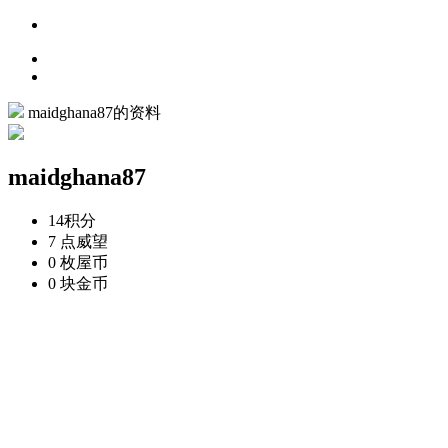
maidghana87的资料
maidghana87
14
积分
7 点
威望
0 枚
屋币
0 块
金币