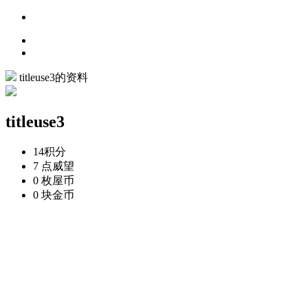
titleuse3的资料
titleuse3
14
积分
7 点
威望
0 枚
屋币
0 块
金币