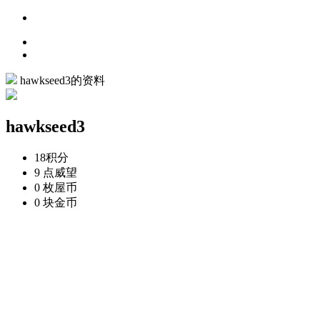
hawkseed3的资料
hawkseed3
18
积分
9 点
威望
0 枚
屋币
0 块
金币