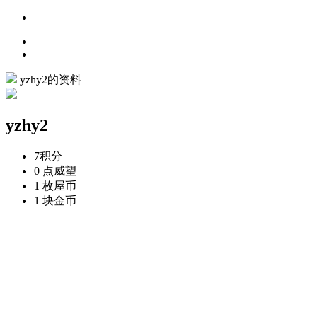
yzhy2的资料
yzhy2
7
积分
0 点
威望
1 枚
屋币
1 块
金币