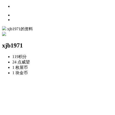
xjb1971的资料
xjb1971
119
积分
24 点
威望
1 枚
屋币
1 块
金币