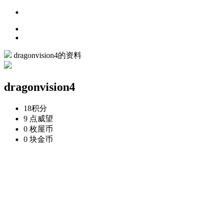
dragonvision4的资料
dragonvision4
18
积分
9 点
威望
0 枚
屋币
0 块
金币