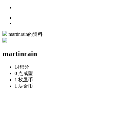
martinrain的资料
martinrain
14
积分
0 点
威望
1 枚
屋币
1 块
金币