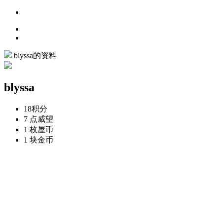
blyssa的资料
blyssa
18
积分
7 点
威望
1 枚
屋币
1 块
金币