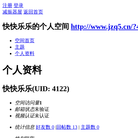
注册
登录
减振器屋
返回首页
快快乐乐的个人空间
http://www.jzq5.cn/?
空间首页
主题
个人资料
个人资料
快快乐乐
(UID: 4122)
空间访问量
1
邮箱状态
未验证
视频认证
未认证
统计信息
好友数 0
|
回帖数 13
|
主题数 0