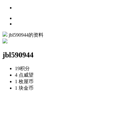
jbl590944的资料
jbl590944
19
积分
4 点
威望
1 枚
屋币
1 块
金币